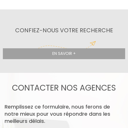
Pourquoi choisir Accorimm ?
Nous avons à cour de vous offrir un service de
proximité, gage de réactivité et de contacts
CONFIEZ-NOUS VOTRE RECHERCHE
privilégiés. Nos trois agences de Mions, Ternay et
Villeurbanne sont à votre écoute et vous
accompagneront dans la réalisation de vos projets
EN SAVOIR +
immobiliers avec une expertise reconnue et une
parfaite connaissance du territoire.
Depuis plus de 25 ans, c'est plus de 4.000 familles,
retraités, couples heureux d'être passés par
CONTACTER
NOS AGENCES
ACCORIMM pour la réalisation de leur projet de vente,
de location, de gestion de copropriété et d'évaluation
de leur bien.
Remplissez ce formulaire, nous ferons de
notre mieux pour vous répondre dans les
meilleurs délais.