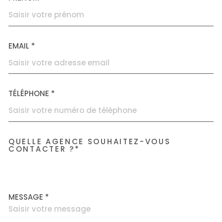
EMAIL *
TÉLÉPHONE *
QUELLE AGENCE SOUHAITEZ-VOUS
TRAD_MELTEM_VOREDEMAN
CONTACTER ?*
Accorimm Villeurbanne
MESSAGE *