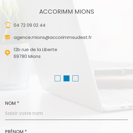
ACCORIMM MIONS
04 72 09 02 44
agence.mions@accorimmsudest.fr
12b rue de la Liberte
69780
Mions
NOM *
TRAD_MELTEM_VOSCOORD
PRÉNOM *