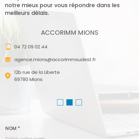
notre mieux pour vous répondre dans les
meilleurs délais.
ACCORIMM MIONS
04 72 09 02 44
agence.mions@accorimmsudest.fr
12b rue de la Liberte
69780
Mions
NOM *
TRAD_MELTEM_VOSCOORD