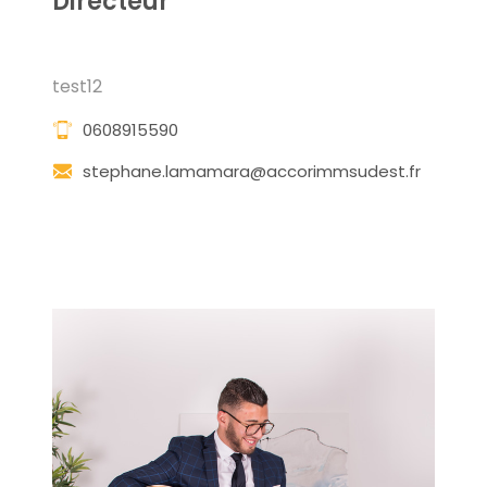
Directeur
test12
0608915590
stephane.lamamara@accorimmsudest.fr