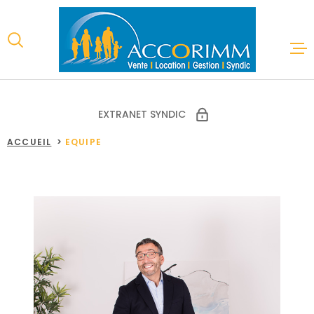
Aller
Aller
Aller
Aller
à
à
au
au
:
la
menu
contenu
recherche
principal
ACCUEIL
EXTRANET SYNDIC
VENTES
ACCUEIL
EQUIPE
LOCATIONS
ESTIMATION
GESTION LO
SYNDIC