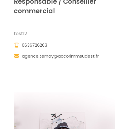
Responsable / Conseiller
commercial
test12
0636726263
agence.ternay@accorimmsudest.fr