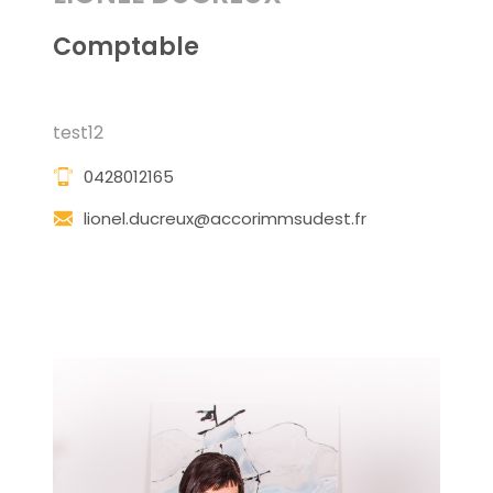
Comptable
test12
0428012165
lionel.ducreux@accorimmsudest.fr