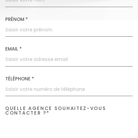
PRÉNOM *
EMAIL *
TÉLÉPHONE *
QUELLE AGENCE SOUHAITEZ-VOUS
TRAD_MELTEM_VOREDEMAN
CONTACTER ?*
Accorimm Villeurbanne