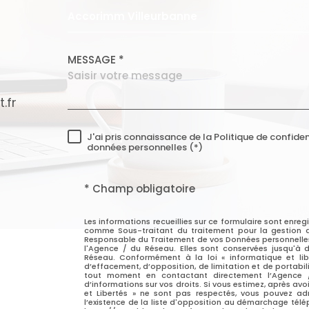
ACCORIMM TERNAY
AC
Accorimm Villeurbanne
04 72 24 66 75
MESSAGE *
.fr
agence.ternay@accorimmsudest.fr
J'ai pris connaissance de la Politique de confide
RÈGLEMENTATION
Centre Commercial les Pierres
données personnelles (*)
69360
Ternay
* Champ obligatoire
Les informations recueillies sur ce formulaire sont enre
comme Sous-traitant du traitement pour la gestion d
Responsable du Traitement de vos Données personnelles. 
l'Agence / du Réseau. Elles sont conservées jusqu'à
Réseau. Conformément à la loi « informatique et libe
d’effacement, d’opposition, de limitation et de portabi
tout moment en contactant directement l’Agence / L
d’informations sur vos droits. Si vous estimez, après avo
et Libertés » ne sont pas respectés, vous pouvez a
l’existence de la liste d'opposition au démarchage téléph