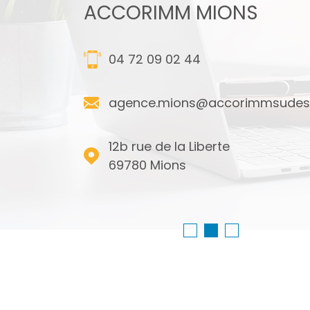
URBANNE
ACCORIMM MIONS
04 72 09 02 44
.fr
agence.mions@accorimmsudest
12b rue de la Liberte
69780
Mions