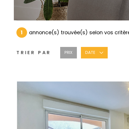
1
annonce(s) trouvée(s) selon vos critèr
TRIER PAR
PRIX
DATE