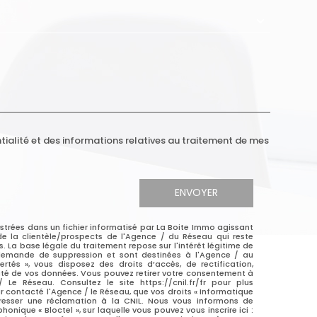
CORIMM VILLEURBANNE
04 72 91 66 33
transaction@accorimm.fr
ntialité et des informations relatives au traitement de mes
23 Place Grandclement
69100
Villeurbanne
ENVOYER
gistrées dans un fichier informatisé par La Boite Immo agissant
e la clientèle/prospects de l'Agence / du Réseau qui reste
La base légale du traitement repose sur l'intérêt légitime de
 demande de suppression et sont destinées à l'Agence / au
rtés », vous disposez des droits d’accès, de rectification,
lité de vos données. Vous pouvez retirer votre consentement à
e Réseau. Consultez le site https://cnil.fr/fr pour plus
ir contacté l'Agence / le Réseau, que vos droits « Informatique
dresser une réclamation à la CNIL. Nous vous informons de
onique « Bloctel », sur laquelle vous pouvez vous inscrire ici :