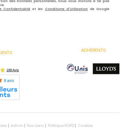
ction des Données personnelles, nous vous invitons à ne pas
re.
e Confidentialité
et les
Conditions d'Utilisation
de Google
ADHÉRENTS
LIENTS
8 avis
ales
Admin
Nos Liens
Politique RGPD
Cookies