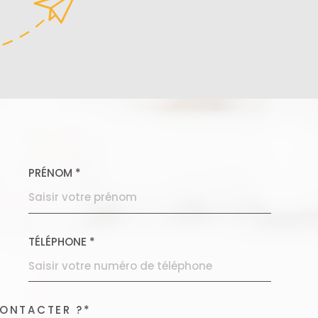
PRÉNOM *
COORDONNEES
TÉLÉPHONE *
CONTACTER ?*
DEMANDE