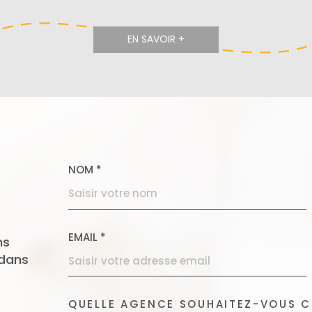
EN SAVOIR +
NOM *
TRAD_MELTEM_VOS
EMAIL *
ns
 dans
QUELLE AGENCE SOUHAITEZ-VOUS 
TRAD_MELTEM_VORE