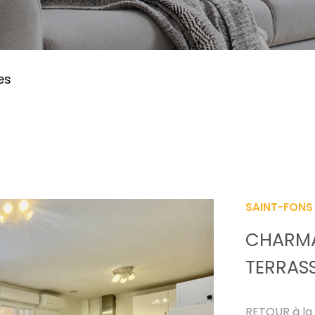
es
SAINT-FONS 
CHARMA
TERRAS
RETOUR à la 