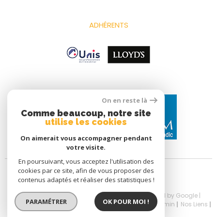
ADHÉRENTS
On en reste là
Comme beaucoup, notre site
utilise les cookies
On aimerait vous accompagner pendant
votre visite.
En poursuivant, vous acceptez l'utilisation des
cookies par ce site, afin de vous proposer des
contenus adaptés et réaliser des statistiques !
© 2026 | Tous droits réservés | Traduction powered by Google |
PARAMÉTRER
OK POUR MOI !
Nos Honoraires
Plan Du Site
Mentions Légales
Admin
Nos Liens
Politique RGPD
Cookies