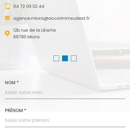
04 72 09 02 44
agence.mions@accorimmsudest.fr
12b rue de la Liberte
69780
Mions
NOM *
TRAD_MELTEM_VOSCOORD
PRÉNOM *