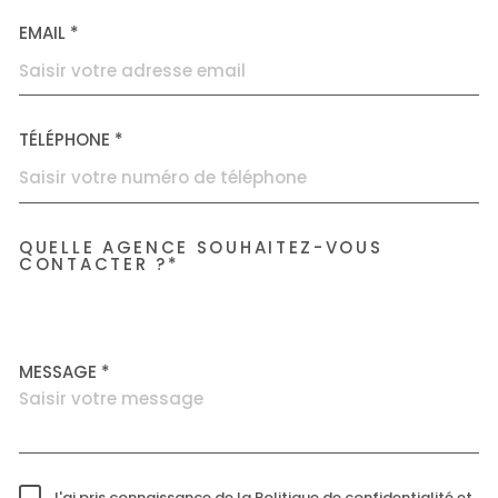
EMAIL *
TÉLÉPHONE *
QUELLE AGENCE SOUHAITEZ-VOUS
TRAD_MELTEM_VOREDEMAN
CONTACTER ?*
Accorimm Villeurbanne
MESSAGE *
J'ai pris connaissance de la Politique de confidentialité et