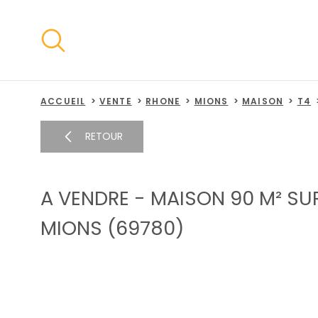
Aller
Aller
Aller
Aller
à
à
au
au
:
la
menu
contenu
recherche
principal
ACCUEIL
VENTE
RHONE
MIONS
MAISON
T4
RETOUR
A VENDRE - MAISON 90 M² SU
MIONS (69780)