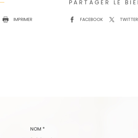
PARTAGER LE BI
IMPRIMER
FACEBOOK
TWITTE
NOM *
TRAD_MELTEM_VOS