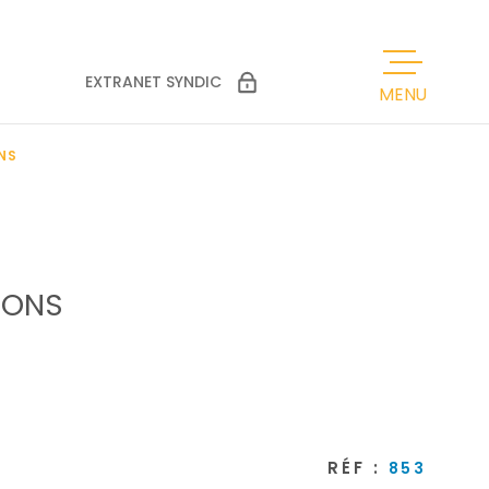
EXTRANET SYNDIC
MENU
ACCUEIL
NS
VENTES
LOCATIONS
IONS
ESTIMATION
GESTION LOC
RÉF :
853