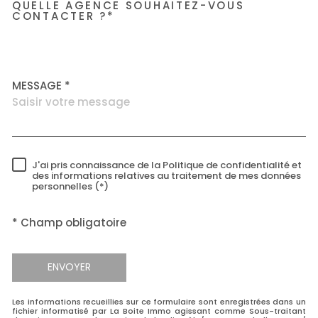
QUELLE AGENCE SOUHAITEZ-VOUS
TRAD_MELTEM_VOREDEMAN
CONTACTER ?*
Accorimm Villeurbanne
MESSAGE *
J'ai pris connaissance de la Politique de confidentialité et
RÈGLEMENTATION
des informations relatives au traitement de mes données
personnelles (*)
* Champ obligatoire
ENVOYER
Les informations recueillies sur ce formulaire sont enregistrées dans un
fichier informatisé par La Boite Immo agissant comme Sous-traitant