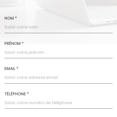
NOM *
TRAD_MELTEM_VOSCOORD
PRÉNOM *
EMAIL *
TÉLÉPHONE *