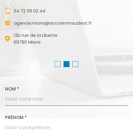
04 72 09 02 44
agence.mions@accorimmsudest.fr
12b rue de la Liberte
69780
Mions
NOM *
TRAD_MELTEM_VOSCOORD
PRÉNOM *