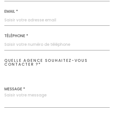
EMAIL *
TÉLÉPHONE *
QUELLE AGENCE SOUHAITEZ-VOUS
TRAD_MELTEM_VOREDEMAN
CONTACTER ?*
Accorimm Villeurbanne
MESSAGE *