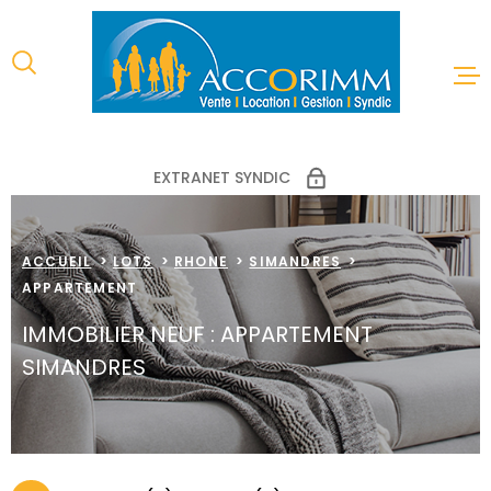
Aller
Aller
Aller
Aller
à
à
au
au
:
la
menu
contenu
recherche
principal
ACCUEIL
EXTRANET SYNDIC
VENTES
ACCUEIL
LOTS
RHONE
SIMANDRES
LOCATIONS
APPARTEMENT
IMMOBILIER NEUF : APPARTEMENT
ESTIMATION
SIMANDRES
GESTION LO
SYNDIC