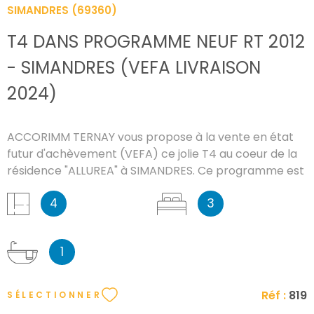
SIMANDRES (69360)
T4 DANS PROGRAMME NEUF RT 2012
- SIMANDRES (VEFA LIVRAISON
2024)
ACCORIMM TERNAY vous propose à la vente en état
futur d'achèvement (VEFA) ce jolie T4 au coeur de la
résidence "ALLUREA" à SIMANDRES. Ce programme est
idéalement situé, à 300 mètres du centre-ville, à
4
3
3mins de la rocade-est, à 10mins de la gare de Sérézin
du Rhône et enfin à 30mins de l'aéroport de St
Exupery. Il se compose de 2 bâtiments en rez-de-
1
chaussée + 2 étages et comprend 34 logements : du
T1 au T5. Des places de stationnement et des jardins
collectifs viennent compléter cette jolie copropriété.
Réf :
819
SÉLECTIONNER
Ce T4 se compose d'un grand séjour de 28 m² avec