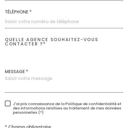
TÉLÉPHONE *
QUELLE AGENCE SOUHAITEZ-VOUS
TRAD_MELTEM_VOREDEMAN
CONTACTER ?*
Accorimm Villeurbanne
MESSAGE *
J'ai pris connaissance de la Politique de confidentialité et
RÈGLEMENTATION
des informations relatives au traitement de mes données
personnelles (*)
* Champ obligatoire