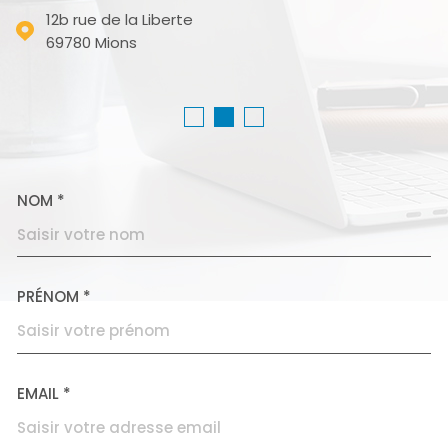
12b rue de la Liberte
69780
Mions
NOM *
TRAD_MELTEM_VOSCOORD
PRÉNOM *
EMAIL *